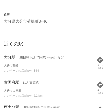
住所
大分県大分市荷揚町3-46
近くの駅
大分駅
JR日豊本線(門司港～佐伯) など
大分市要町
ルート
を見る
このページの店舗から 844 m
古国府駅
ゆふ高原線
大分市古国府
ルート
を見る
このページの店舗から 2.2 km
西大分駅
JR日豊本線(門司港～佐伯)