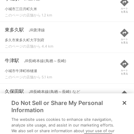
小城市三日月町久米
ルート
を見る
このページの店舗から 1.2 km
東多久駅
JR唐津線
多久市東多久町大字別府
ルート
を見る
このページの店舗から 4.4 km
牛津駅
JR長崎本線(鳥栖～長崎)
小城市牛津町柿樋瀬
ルート
を見る
このページの店舗から 5.1 km
久保田駅
JR長崎本線(鳥栖～長崎) など
Do Not Sell or Share My Personal
佐賀市久保田町久富
ルート
を見る
このページの店舗から 5.6 km
Information
The website uses cookies to enhance site navigation,
バルーンさが駅
JR長崎本線(鳥栖～長崎) など
analyze site usage, and assist in our marketing efforts.
We also sell or share information about your use of our
佐賀市嘉瀬町荻野字黒木篭
ルート