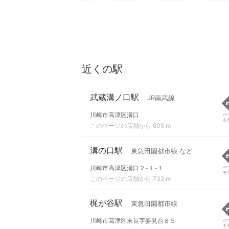
近くの駅
武蔵溝ノ口駅
JR南武線
川崎市高津区溝口
ル
を
このページの店舗から 605 m
溝の口駅
東急田園都市線 など
川崎市高津区溝口２-１-１
ル
を
このページの店舗から 732 m
梶が谷駅
東急田園都市線
川崎市高津区末長字姿見台８５
ル
を