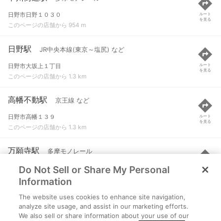
日野市日野１０３０
ルート
を見る
このページの店舗から 954 m
日野駅
JR中央本線(東京～塩尻) など
日野市大坂上１丁目
ルート
を見る
このページの店舗から 1.3 km
高幡不動駅
京王線 など
日野市高幡１３９
ルート
を見る
このページの店舗から 1.3 km
万願寺駅
多摩モノレール
Do Not Sell or Share My Personal
日野市新井１２４
ルート
を見る
このページの店舗から 1.5 km
Information
The website uses cookies to enhance site navigation,
高幡不動駅
多摩モノレール
analyze site usage, and assist in our marketing efforts.
We also sell or share information about your use of our
日野市高幡１３９
ルート