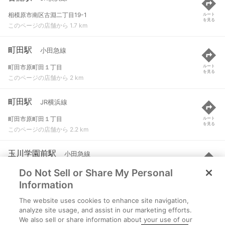
相模原市南区古淵二丁目19-1
ルート
を見る
このページの店舗から 1.7 km
町田駅
小田急線
町田市原町田１丁目
ルート
を見る
このページの店舗から 2 km
町田駅
JR横浜線
町田市原町田１丁目
ルート
を見る
このページの店舗から 2.2 km
玉川学園前駅
小田急線
Do Not Sell or Share My Personal
町田市玉川学園２丁目
ルート
を見る
このページの店舗から 2.4 km
Information
The website uses cookies to enhance site navigation,
相模大野駅
小田急線 など
analyze site usage, and assist in our marketing efforts.
We also sell or share information about your use of our
相模原市南区相模大野三丁目8番1号
ルート