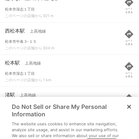
松本市深志１丁目
ルート
を見る
このページの店舗から 921 m
西松本駅
上高地線
松本市中条３-１５
ルート
を見る
このページの店舗から 934 m
松本駅
上高地線
松本市深志１丁目
ルート
を見る
このページの店舗から 1 km
渚駅
上高地線
Do Not Sell or Share My Personal
松本市渚３-９-４２
ルート
を見る
このページの店舗から 1.6 km
Information
The website uses cookies to enhance site navigation,
北松本駅
北アルプス線
analyze site usage, and assist in our marketing efforts.
We also sell or share information about your use of our
松本市白坂１丁目
ルート