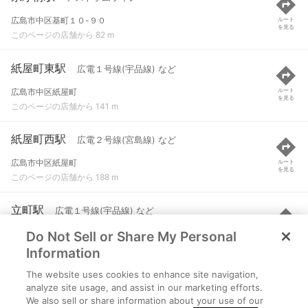
広島市中区基町１０-９０
ルート
を見る
このページの店舗から 82 m
紙屋町東駅
広電１号線(宇品線) など
広島市中区紙屋町
ルート
を見る
このページの店舗から 141 m
紙屋町西駅
広電２号線(宮島線) など
広島市中区紙屋町
ルート
を見る
このページの店舗から 188 m
立町駅
広電１号線(宇品線) など
Do Not Sell or Share My Personal
広島市中区立町
ルート
を見る
このページの店舗から 271 m
Information
The website uses cookies to enhance site navigation,
本通駅
アストラムライン など
analyze site usage, and assist in our marketing efforts.
We also sell or share information about your use of our
広島市中区本通６-３０
ルート