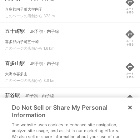
喜多郡内子町大字内子
ルート
を見る
このページの店舗から 373 m
五十崎駅
JR予讃・内子線
喜多郡内子町五十崎
ルート
を見る
このページの店舗から 1.6 km
喜多山駅
JR予讃・内子線
大洲市喜多山
ルート
を見る
このページの店舗から 3.8 km
新谷駅
JR予讃・内子線
Do Not Sell or Share My Personal
大洲市新谷乙
ルート
を見る
このページの店舗から 4.8 km
Information
The website uses cookies to enhance site navigation,
伊予立川駅
JR予讃・内子線
analyze site usage, and assist in our marketing efforts.
We also sell or share information about your use of our
喜多郡内子町立山
ルート