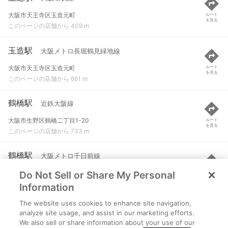
大阪市天王寺区玉造元町
ルート
を見る
このページの店舗から 409 m
玉造駅
大阪メトロ長堀鶴見緑地線
大阪市天王寺区玉造元町
ルート
を見る
このページの店舗から 661 m
鶴橋駅
近鉄大阪線
大阪市生野区鶴橋二丁目1-20
ルート
を見る
このページの店舗から 733 m
鶴橋駅
大阪メトロ千日前線
Do Not Sell or Share My Personal
大阪市天王寺区下味原町1-24
ルート
を見る
このページの店舗から 746 m
Information
The website uses cookies to enhance site navigation,
鶴橋駅
大阪環状線
analyze site usage, and assist in our marketing efforts.
We also sell or share information about your use of our
大阪市天王寺区下味原町1-1
ルート