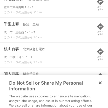
豊中市東寺内町１８-１
ルート
を見る
このページの店舗から 910 m
千里山駅
阪急千里線
吹田市千里山西５-１-３
ルート
を見る
このページの店舗から 1.6 km
桃山台駅
北大阪急行電鉄
吹田市桃山台５-１-１
ルート
を見る
このページの店舗から 1.7 km
関大前駅
阪急千里線
Do Not Sell or Share My Personal
吹田市山手町３-８-１９
ルート
を見る
このページの店舗から 2 km
Information
The website uses cookies to enhance site navigation,
岡町駅
阪急宝塚本線
analyze site usage, and assist in our marketing efforts.
We also sell or share information about your use of our
豊中市中桜塚１-１-１
ルート