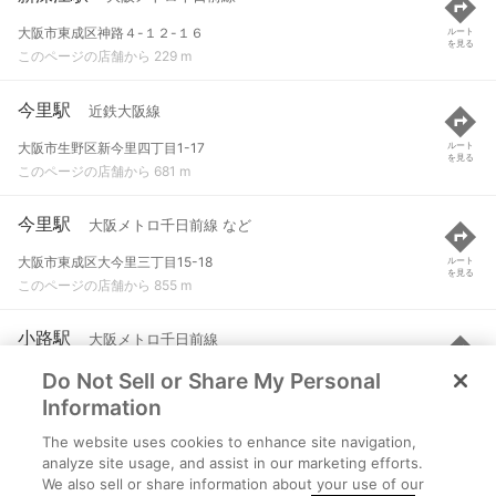
大阪市東成区神路４-１２-１６
ルート
を見る
このページの店舗から 229 m
今里駅
近鉄大阪線
大阪市生野区新今里四丁目1-17
ルート
を見る
このページの店舗から 681 m
今里駅
大阪メトロ千日前線 など
大阪市東成区大今里三丁目15-18
ルート
を見る
このページの店舗から 855 m
小路駅
大阪メトロ千日前線
Do Not Sell or Share My Personal
大阪市生野区小路東２-１１-１４
ルート
を見る
このページの店舗から 997 m
Information
The website uses cookies to enhance site navigation,
深江橋駅
大阪メトロ中央線
analyze site usage, and assist in our marketing efforts.
We also sell or share information about your use of our
大阪市東成区深江北１-１-２１
ルート