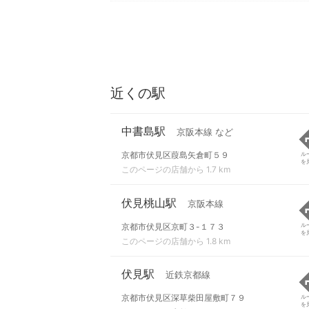
近くの駅
中書島駅
京阪本線 など
京都市伏見区葭島矢倉町５９
ル
を
このページの店舗から 1.7 km
伏見桃山駅
京阪本線
京都市伏見区京町３-１７３
ル
を
このページの店舗から 1.8 km
伏見駅
近鉄京都線
京都市伏見区深草柴田屋敷町７９
ル
を