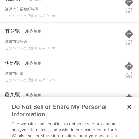
瀬戸内市長船町福岡
ルート
を見る
このページの店舗から 4.9 km
香登駅
JR赤穂線
備前市香登西
ルート
を見る
このページの店舗から 4.9 km
伊部駅
JR赤穂線
備前市伊部
ルート
を見る
このページの店舗から 5.2 km
邑久駅
JR赤穂線
Do Not Sell or Share My Personal
瀬戸内市邑久町山田庄
ルート
を見る
このページの店舗から 6.1 km
Information
The website uses cookies to enhance site navigation,
西片上駅
JR赤穂線
analyze site usage, and assist in our marketing efforts.
We also sell or share information about your use of our
備前市西片上
ルート