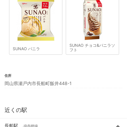
SUNAO チョコ&バニラソ
SUNAO バニラ
フト
住所
岡山県瀬戸内市長船町飯井448-1
近くの駅
長船駅
JR赤穂線