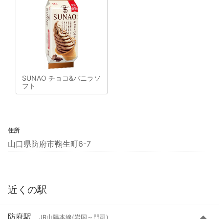
SUNAO チョコ&バニラソ
フト
住所
山口県防府市鞠生町6-7
近くの駅
防府駅
JR山陽本線(岩国～門司)