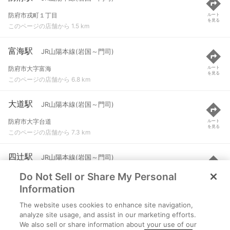
防府市戎町１丁目
ルート
を見る
このページの店舗から 1.5 km
富海駅
JR山陽本線(岩国～門司)
防府市大字富海
ルート
を見る
このページの店舗から 6.8 km
大道駅
JR山陽本線(岩国～門司)
防府市大字台道
ルート
を見る
このページの店舗から 7.3 km
四辻駅
JR山陽本線(岩国～門司)
Do Not Sell or Share My Personal
山口市大字鋳銭司
ルート
を見る
このページの店舗から 11.7 km
Information
The website uses cookies to enhance site navigation,
戸田駅
JR山陽本線(岩国～門司)
analyze site usage, and assist in our marketing efforts.
We also sell or share information about your use of our
周南市夜市
ルート