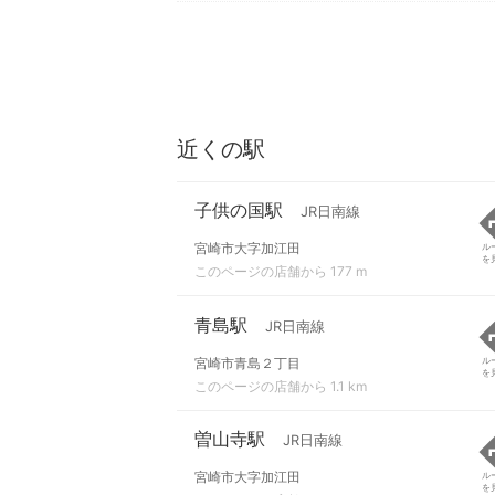
近くの駅
子供の国駅
JR日南線
宮崎市大字加江田
ル
を
このページの店舗から 177 m
青島駅
JR日南線
宮崎市青島２丁目
ル
を
このページの店舗から 1.1 km
曽山寺駅
JR日南線
宮崎市大字加江田
ル
を