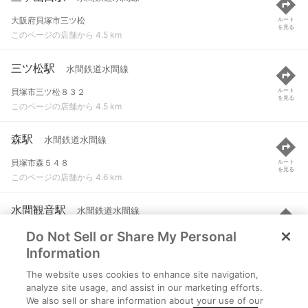
大阪府貝塚市三ツ松
ルート
を見る
このページの店舗から 4.5 km
三ツ松駅
水間鉄道水間線
貝塚市三ツ松８３２
ルート
を見る
このページの店舗から 4.5 km
森駅
水間鉄道水間線
貝塚市森５４８
ルート
を見る
このページの店舗から 4.6 km
水間観音駅
水間鉄道水間線
Do Not Sell or Share My Personal
大阪府貝塚市水間
ルート
を見る
このページの店舗から 4.7 km
Information
The website uses cookies to enhance site navigation,
和泉中央駅
泉北線
analyze site usage, and assist in our marketing efforts.
We also sell or share information about your use of our
和泉市いぶき野５-１-１
ルート