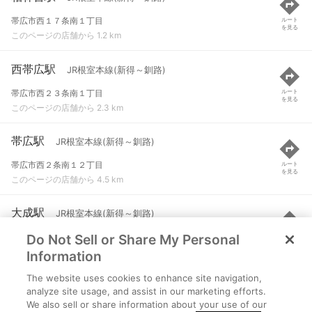
帯広市西１７条南１丁目
ルート
を見る
このページの店舗から 1.2 km
西帯広駅
JR根室本線(新得～釧路)
帯広市西２３条南１丁目
ルート
を見る
このページの店舗から 2.3 km
帯広駅
JR根室本線(新得～釧路)
帯広市西２条南１２丁目
ルート
を見る
このページの店舗から 4.5 km
大成駅
JR根室本線(新得～釧路)
Do Not Sell or Share My Personal
河西郡芽室町東芽室南２線
ルート
を見る
このページの店舗から 6.9 km
Information
The website uses cookies to enhance site navigation,
芽室駅
JR根室本線(新得～釧路)
analyze site usage, and assist in our marketing efforts.
We also sell or share information about your use of our
河西郡芽室町本通り１丁目
ルート