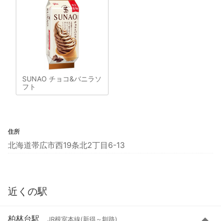
SUNAO チョコ&バニラソ
フト
住所
北海道帯広市西19条北2丁目6-13
近くの駅
柏林台駅
JR根室本線(新得～釧路)