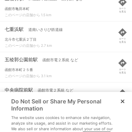
函館市亀田本町
ルート
を見る
このページの店舗から 1.5 km
七重浜駅
道南いさりび鉄道線
北斗市七重浜２丁目
ルート
を見る
このページの店舗から 2.7 km
五稜郭公園前駅
函館市電２系統 など
函館市本町２５番
ルート
を見る
このページの店舗から 3.1 km
中央病院前駅
函館市電２系統 など
Do Not Sell or Share My Personal
函館市本町２番
ルート
を見る
このページの店舗から 3.4 km
Information
The website uses cookies to enhance site navigation,
杉並町駅
函館市電２系統 など
analyze site usage, and assist in our marketing efforts.
We also sell or share information about your use of our
函館市杉並町２１番
ルート