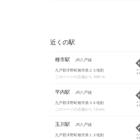
近くの駅
種市駅
JR八戸線
九戸郡洋野町種市第２３地割
ル
を
このページの店舗から 460 m
平内駅
JR八戸線
九戸郡洋野町種市第３６地割
ル
を
このページの店舗から 1.9 km
玉川駅
JR八戸線
九戸郡洋野町種市第１３地割
ル
を