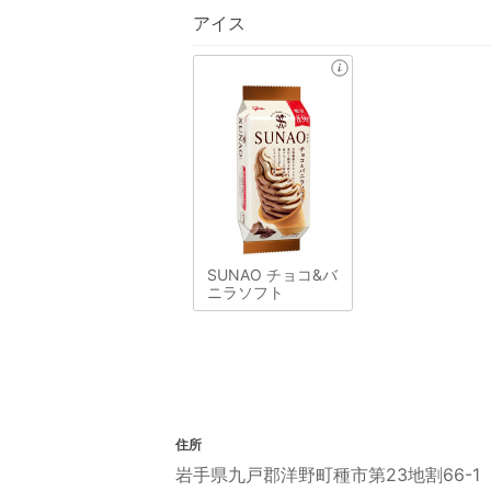
アイス
SUNAO チョコ&バ
ニラソフト
住所
岩手県九戸郡洋野町種市第23地割66-1