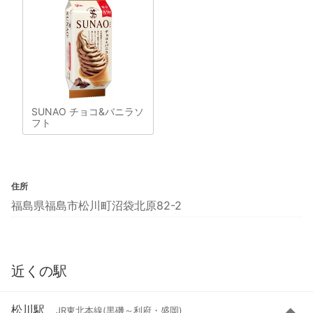
SUNAO チョコ&バニラソ
フト
住所
福島県福島市松川町沼袋北原82-2
近くの駅
松川駅
JR東北本線(黒磯～利府・盛岡)