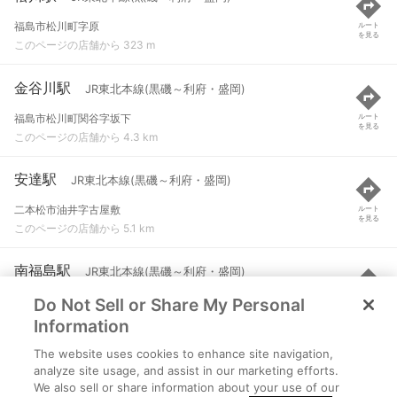
福島市松川町字原
ルート
を見る
このページの店舗から 323 m
金谷川駅
JR東北本線(黒磯～利府・盛岡)
福島市松川町関谷字坂下
ルート
を見る
このページの店舗から 4.3 km
安達駅
JR東北本線(黒磯～利府・盛岡)
二本松市油井字古屋敷
ルート
を見る
このページの店舗から 5.1 km
南福島駅
JR東北本線(黒磯～利府・盛岡)
Do Not Sell or Share My Personal
福島市永井川字壇ノ腰
ルート
を見る
このページの店舗から 8.2 km
Information
The website uses cookies to enhance site navigation,
二本松駅
JR東北本線(黒磯～利府・盛岡)
analyze site usage, and assist in our marketing efforts.
We also sell or share information about your use of our
二本松市本町２丁目
ルート