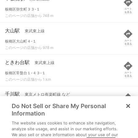
板橋区弥生町３３-１
ルート
を見る
このページの店舗から 748 m
大山駅
東武東上線
板橋区大山町４-１
ルート
を見る
このページの店舗から 978 m
ときわ台駅
東武東上線
板橋区常盤台１-４３-１
ルート
を見る
このページの店舗から 1 km
千川駅
東京メトロ有楽町線 など
Do Not Sell or Share My Personal
東京都豊島区要町三丁目10-7
ルート
を見る
このページの店舗から 1.3 km
Information
The website uses cookies to enhance site navigation,
小竹向原駅
西武有楽町線 など
analyze site usage, and assist in our marketing efforts.
We also sell or share information about your use of our
東京都練馬区小竹町二丁目16-15
ルート