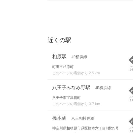
近くの駅
相原駅
JR横浜線
町田市相原町
ル
を
このページの店舗から 2.5 km
八王子みなみ野駅
JR横浜線
八王子市宇津貫町
ル
を
このページの店舗から 3.7 km
橋本駅
京王相模原線
神奈川県相模原市緑区橋本六丁目1番25号
ル
を