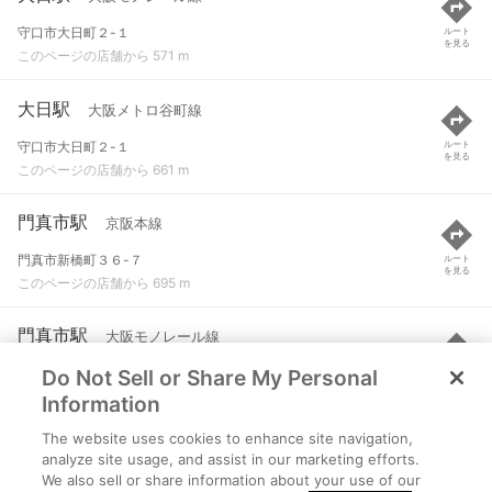
守口市大日町２-１
ルート
を見る
このページの店舗から 571 m
大日駅
大阪メトロ谷町線
守口市大日町２-１
ルート
を見る
このページの店舗から 661 m
門真市駅
京阪本線
門真市新橋町３６-７
ルート
を見る
このページの店舗から 695 m
門真市駅
大阪モノレール線
Do Not Sell or Share My Personal
門真市新橋町３６-７
ルート
を見る
このページの店舗から 796 m
Information
The website uses cookies to enhance site navigation,
西三荘駅
京阪本線
analyze site usage, and assist in our marketing efforts.
We also sell or share information about your use of our
門真市元町２６-２２
ルート