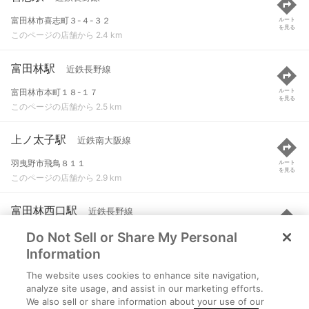
富田林市喜志町３-４-３２
ルート
を見る
このページの店舗から 2.4 km
富田林駅
近鉄長野線
富田林市本町１８-１７
ルート
を見る
このページの店舗から 2.5 km
上ノ太子駅
近鉄南大阪線
羽曳野市飛鳥８１１
ルート
を見る
このページの店舗から 2.9 km
富田林西口駅
近鉄長野線
Do Not Sell or Share My Personal
富田林市寿町１-１-３４
ルート
を見る
このページの店舗から 3 km
Information
The website uses cookies to enhance site navigation,
川西駅
近鉄長野線
analyze site usage, and assist in our marketing efforts.
We also sell or share information about your use of our
富田林市甲田３-２-２９
ルート