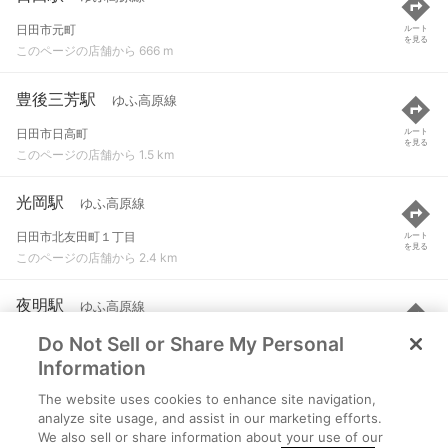
日田市元町
ルート
を見る
このページの店舗から 666 m
豊後三芳駅
ゆふ高原線
日田市日高町
ルート
を見る
このページの店舗から 1.5 km
光岡駅
ゆふ高原線
日田市北友田町１丁目
ルート
を見る
このページの店舗から 2.4 km
夜明駅
ゆふ高原線
Do Not Sell or Share My Personal
日田市夜明中町
ルート
を見る
このページの店舗から 6.6 km
Information
The website uses cookies to enhance site navigation,
豊後中川駅
ゆふ高原線
analyze site usage, and assist in our marketing efforts.
We also sell or share information about your use of our
日田市天瀬町合田
ルート