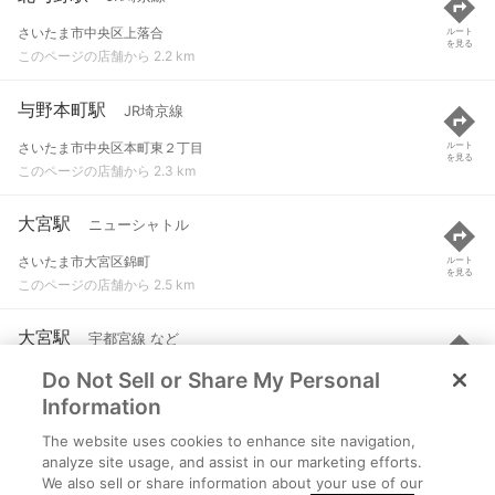
さいたま市中央区上落合
ルート
を見る
このページの店舗から 2.2 km
与野本町駅
JR埼京線
さいたま市中央区本町東２丁目
ルート
を見る
このページの店舗から 2.3 km
大宮駅
ニューシャトル
さいたま市大宮区錦町
ルート
を見る
このページの店舗から 2.5 km
大宮駅
宇都宮線 など
Do Not Sell or Share My Personal
さいたま市大宮区錦町
ルート
を見る
このページの店舗から 2.5 km
Information
The website uses cookies to enhance site navigation,
大宮駅
東武アーバンパークライン（東武野田線）
analyze site usage, and assist in our marketing efforts.
We also sell or share information about your use of our
さいたま市大宮区錦町
ルート