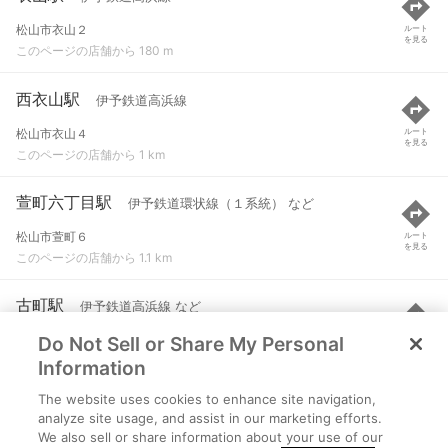
松山市衣山２
ルート
を見る
このページの店舗から 180 m
西衣山駅
伊予鉄道高浜線
松山市衣山４
ルート
を見る
このページの店舗から 1 km
萱町六丁目駅
伊予鉄道環状線（１系統） など
松山市萱町６
ルート
を見る
このページの店舗から 1.1 km
古町駅
伊予鉄道高浜線 など
Do Not Sell or Share My Personal
松山市平和通６
ルート
を見る
このページの店舗から 1.3 km
Information
The website uses cookies to enhance site navigation,
本町六丁目駅
伊予鉄道環状線（１系統） など
analyze site usage, and assist in our marketing efforts.
We also sell or share information about your use of our
松山市本町６
ルート