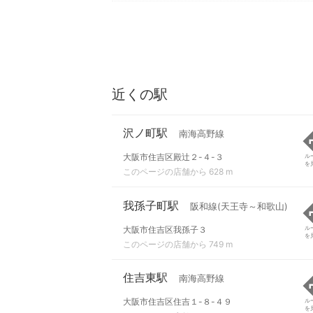
近くの駅
沢ノ町駅
南海高野線
大阪市住吉区殿辻２-４-３
ル
を
このページの店舗から 628 m
我孫子町駅
阪和線(天王寺～和歌山)
大阪市住吉区我孫子３
ル
を
このページの店舗から 749 m
住吉東駅
南海高野線
大阪市住吉区住吉１-８-４９
ル
を