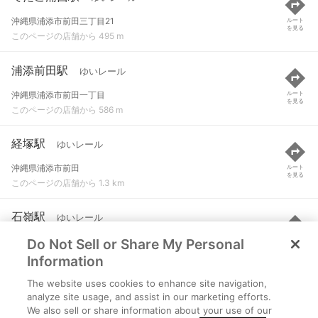
沖縄県浦添市前田三丁目21
ルート
を見る
このページの店舗から 495 m
浦添前田駅
ゆいレール
沖縄県浦添市前田一丁目
ルート
を見る
このページの店舗から 586 m
経塚駅
ゆいレール
沖縄県浦添市前田
ルート
を見る
このページの店舗から 1.3 km
石嶺駅
ゆいレール
Do Not Sell or Share My Personal
沖縄県那覇市首里石嶺町二丁目90
ルート
を見る
このページの店舗から 2.1 km
Information
The website uses cookies to enhance site navigation,
儀保駅
ゆいレール
analyze site usage, and assist in our marketing efforts.
We also sell or share information about your use of our
那覇市首里儀保町３-１４-３
ルート