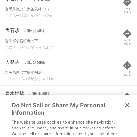
岩手県滝沢市大釜風林19-2
ルート
を見る
このページの店舗から 542 m
雫石駅
JR田沢湖線
岩手郡雫石町寺の下
ルート
を見る
このページの店舗から 4.3 km
大釜駅
JR田沢湖線
岩手県滝沢市篠木明法
ルート
を見る
このページの店舗から 4.6 km
春木場駅
JR田沢湖線
Do Not Sell or Share My Personal
岩手郡雫石町大字上野
ルート
を見る
このページの店舗から 6.6 km
Information
The website uses cookies to enhance site navigation,
前潟駅
JR田沢湖線
analyze site usage, and assist in our marketing efforts.
We also sell or share information about your use of our
岩手県盛岡市上厨川前潟153-1
ルート