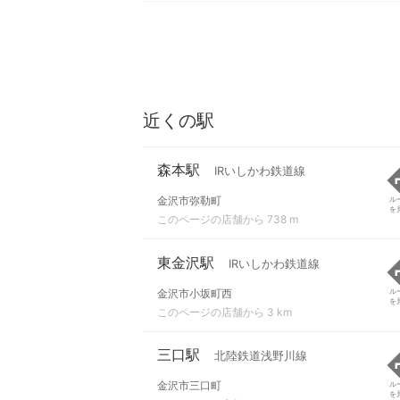
近くの駅
森本駅
IRいしかわ鉄道線
金沢市弥勒町
ル
を
このページの店舗から 738 m
東金沢駅
IRいしかわ鉄道線
金沢市小坂町西
ル
を
このページの店舗から 3 km
三口駅
北陸鉄道浅野川線
金沢市三口町
ル
を