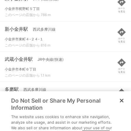
小金井市梶野町５丁目
ルート
を見る
このページの店舗から 786 m
新小金井駅
西武多摩川線
小金井市東町４-２４-１
ルート
を見る
このページの店舗から 816 m
武蔵小金井駅
JR中央線(快速)
小金井市本町６丁目
ルート
を見る
このページの店舗から 1.1 km
多磨駅
西武多摩川線
Do Not Sell or Share My Personal
府中市紅葉丘３-４２-２
ルート
を見る
このページの店舗から 2.3 km
Information
The website uses cookies to enhance site navigation,
武蔵境駅
JR中央線(快速) など
analyze site usage, and assist in our marketing efforts.
We also sell or share information about your use of our
武蔵野市境１丁目
ルート