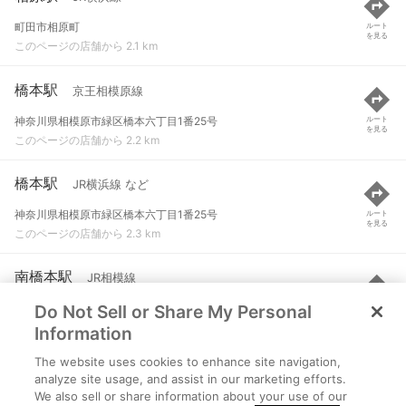
町田市相原町
ルート
を見る
このページの店舗から 2.1 km
橋本駅
京王相模原線
神奈川県相模原市緑区橋本六丁目1番25号
ルート
を見る
このページの店舗から 2.2 km
橋本駅
JR横浜線 など
神奈川県相模原市緑区橋本六丁目1番25号
ルート
を見る
このページの店舗から 2.3 km
南橋本駅
JR相模線
Do Not Sell or Share My Personal
相模原市中央区南橋本二丁目4-17
ルート
を見る
このページの店舗から 3.2 km
Information
The website uses cookies to enhance site navigation,
多摩境駅
京王相模原線
analyze site usage, and assist in our marketing efforts.
We also sell or share information about your use of our
町田市小山町２７１８-１
ルート