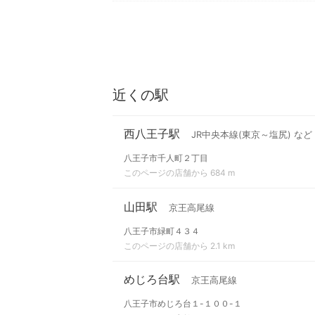
近くの駅
西八王子駅
JR中央本線(東京～塩尻) など
八王子市千人町２丁目
このページの店舗から 684 m
山田駅
京王高尾線
八王子市緑町４３４
このページの店舗から 2.1 km
めじろ台駅
京王高尾線
八王子市めじろ台１-１００-１