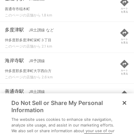
善通寺市稲木町
ルート
を見る
このページの店舗から 1.8 km
多度津駅
JR土讃線 など
仲多度郡多度津町栄町３丁目
ルート
を見る
このページの店舗から 2.1 km
海岸寺駅
JR予讃線
仲多度郡多度津町大字西白方
ルート
を見る
このページの店舗から 2.6 km
善通寺駅
JR土讃線
Do Not Sell or Share My Personal
善通寺市文京町１丁目
ルート
を見る
このページの店舗から 3.8 km
Information
The website uses cookies to enhance site navigation,
讃岐塩屋駅
JR予讃線
analyze site usage, and assist in our marketing efforts.
We also sell or share information about your use of our
丸亀市塩屋町
ルート