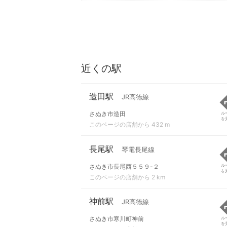
近くの駅
造田駅
JR高徳線
さぬき市造田
ル
を
このページの店舗から 432 m
長尾駅
琴電長尾線
さぬき市長尾西５５９-２
ル
を
このページの店舗から 2 km
神前駅
JR高徳線
さぬき市寒川町神前
ル
を