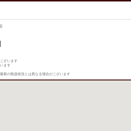
田
田
ございます

います

最新の取扱状況とは異なる場合がございます