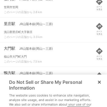
笠岡市笠岡
ルート
を見る
このページの店舗から 2.8 km
里庄駅
JR山陽本線(岡山～三原)
浅口郡里庄町大字新庄
ルート
を見る
このページの店舗から 3.9 km
大門駅
JR山陽本線(岡山～三原)
福山市大門町大門
ルート
を見る
このページの店舗から 7.5 km
鴨方駅
JR山陽本線(岡山～三原)
Do Not Sell or Share My Personal
浅口市鴨方町六条院中
ルート
を見る
このページの店舗から 7.9 km
Information
The website uses cookies to enhance site navigation,
東福山駅
JR山陽本線(岡山～三原)
analyze site usage, and assist in our marketing efforts.
We also sell or share information about your use of our
福山市引野町５丁目
ルート