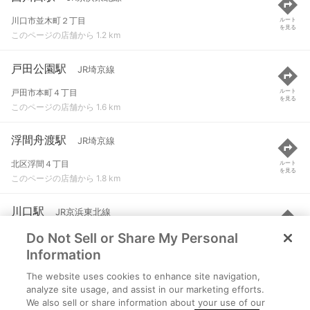
川口市並木町２丁目
ルート
を見る
このページの店舗から 1.2 km
戸田公園駅
JR埼京線
戸田市本町４丁目
ルート
を見る
このページの店舗から 1.6 km
浮間舟渡駅
JR埼京線
北区浮間４丁目
ルート
を見る
このページの店舗から 1.8 km
川口駅
JR京浜東北線
Do Not Sell or Share My Personal
川口市栄町３丁目
ルート
を見る
このページの店舗から 2 km
Information
The website uses cookies to enhance site navigation,
北赤羽駅
JR埼京線
analyze site usage, and assist in our marketing efforts.
We also sell or share information about your use of our
北区赤羽北２丁目
ルート