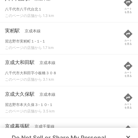
八千代市八千代台北１
ルート
を見る
このページの店舗から 1.3 km
実籾駅
京成本線
習志野市実籾町１-１-１
ルート
を見る
このページの店舗から 1.7 km
京成大和田駅
京成本線
八千代市大和田字小板橋３０８
ルート
を見る
このページの店舗から 3.1 km
京成大久保駅
京成本線
習志野市本大久保３-１０-１
ルート
を見る
このページの店舗から 3.5 km
京成幕張駅
京成千葉線
Do Not Sell or Share My Personal
千葉市花見川区幕張町４-６０１
ルート