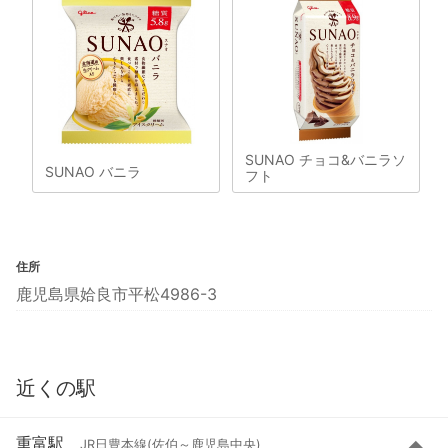
SUNAO チョコ&バニラソ
SUNAO バニラ
フト
住所
鹿児島県姶良市平松4986-3
近くの駅
重富駅
JR日豊本線(佐伯～鹿児島中央)