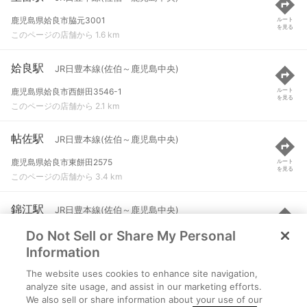
鹿児島県姶良市脇元3001
ルート
を見る
このページの店舗から 1.6 km
姶良駅
JR日豊本線(佐伯～鹿児島中央)
鹿児島県姶良市西餅田3546-1
ルート
を見る
このページの店舗から 2.1 km
帖佐駅
JR日豊本線(佐伯～鹿児島中央)
鹿児島県姶良市東餅田2575
ルート
を見る
このページの店舗から 3.4 km
錦江駅
JR日豊本線(佐伯～鹿児島中央)
Do Not Sell or Share My Personal
鹿児島県姶良市加治木町新生町83
ルート
を見る
このページの店舗から 5.6 km
Information
The website uses cookies to enhance site navigation,
加治木駅
JR日豊本線(佐伯～鹿児島中央)
analyze site usage, and assist in our marketing efforts.
We also sell or share information about your use of our
鹿児島県姶良市加治木町反土903
ルート