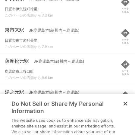
日置市伊集院町徳重
ルート
を見る
このページの店舗から 7.3 km
東市来駅
JR鹿児島本線(川内～鹿児島)
日置市東市来町長里
ルート
を見る
このページの店舗から 7.9 km
薩摩松元駅
JR鹿児島本線(川内～鹿児島)
鹿児島市上谷口町
ルート
を見る
このページの店舗から 9.6 km
湯之元駅
JR鹿児島本線(川内～鹿児島)
Do Not Sell or Share My Personal
日置市東市来町湯田
ルート
を見る
このページの店舗から 10 km
Information
The website uses cookies to enhance site navigation,
上伊集院駅
JR鹿児島本線(川内～鹿児島)
analyze site usage, and assist in our marketing efforts.
We also sell or share information about your use of our
鹿児島市上谷口町
ルート