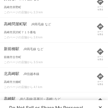
高崎市井野町
ルート
を見る
このページの店舗から 2.3 km
高崎問屋町駅
JR両毛線 など
高崎市貝沢町７１５番地
ルート
を見る
このページの店舗から 2.6 km
新前橋駅
JR両毛線 など
前橋市古市町
ルート
を見る
このページの店舗から 3.5 km
北高崎駅
JR信越本線
高崎市大橋町
ルート
を見る
このページの店舗から 4.1 km
高崎駅
JR八高線(高麗川～高崎) など
Do Not Sell or Share My Personal
高崎市八島町
ルート