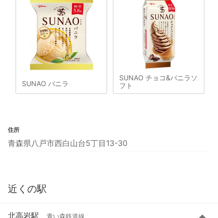
SUNAO チョコ&バニラソ
SUNAO バニラ
フト
住所
青森県八戸市西白山台5丁目13-30
近くの駅
北高岩駅
青い森鉄道線