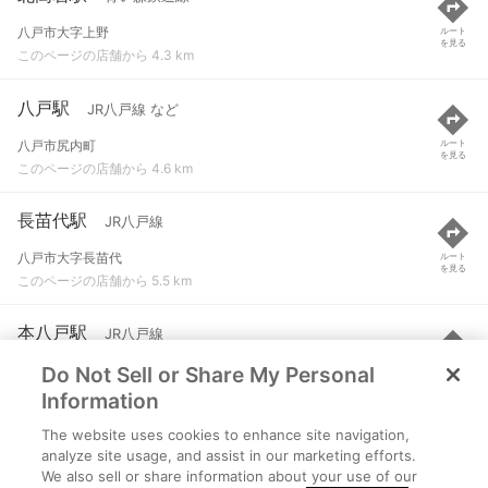
八戸市大字上野
ルート
を見る
このページの店舗から 4.3 km
八戸駅
JR八戸線 など
八戸市尻内町
ルート
を見る
このページの店舗から 4.6 km
長苗代駅
JR八戸線
八戸市大字長苗代
ルート
を見る
このページの店舗から 5.5 km
本八戸駅
JR八戸線
Do Not Sell or Share My Personal
八戸市内丸１
ルート
を見る
このページの店舗から 5.6 km
Information
The website uses cookies to enhance site navigation,
小中野駅
JR八戸線
analyze site usage, and assist in our marketing efforts.
We also sell or share information about your use of our
八戸市大字小中野町
ルート