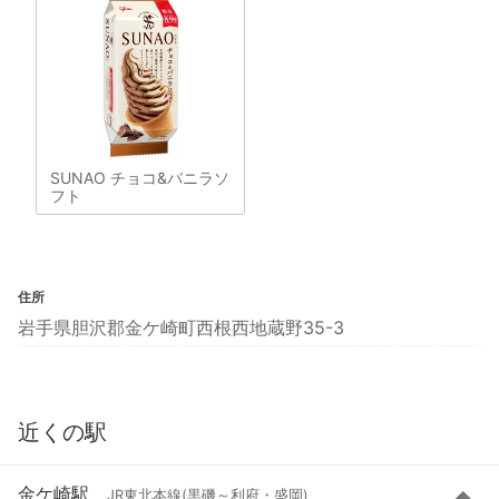
SUNAO チョコ&バニラソ
フト
住所
岩手県胆沢郡金ケ崎町西根西地蔵野35-3
近くの駅
金ケ崎駅
JR東北本線(黒磯～利府・盛岡)