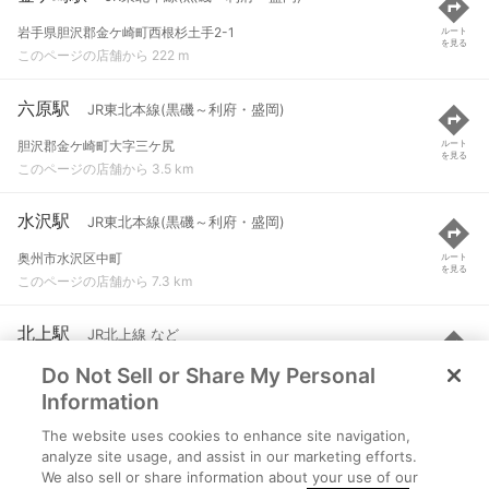
岩手県胆沢郡金ケ崎町西根杉土手2-1
ルート
を見る
このページの店舗から 222 m
六原駅
JR東北本線(黒磯～利府・盛岡)
胆沢郡金ケ崎町大字三ケ尻
ルート
を見る
このページの店舗から 3.5 km
水沢駅
JR東北本線(黒磯～利府・盛岡)
奥州市水沢区中町
ルート
を見る
このページの店舗から 7.3 km
北上駅
JR北上線 など
Do Not Sell or Share My Personal
北上市大通り１丁目
ルート
を見る
このページの店舗から 9.2 km
Information
The website uses cookies to enhance site navigation,
柳原駅
JR北上線
analyze site usage, and assist in our marketing efforts.
We also sell or share information about your use of our
北上市柳原町１丁目
ルート