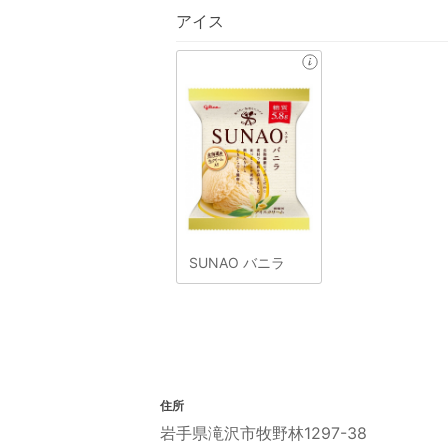
アイス
SUNAO バニラ
住所
岩手県滝沢市牧野林1297-38