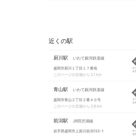
近くの駅
厨川駅
いわて銀河鉄道線
盛岡市厨川１丁目１７番地
ル
を
このページの店舗から 2.1 km
青山駅
いわて銀河鉄道線
盛岡市青山２丁目２番４０号
ル
を
このページの店舗から 2.8 km
前潟駅
JR田沢湖線
岩手県盛岡市上厨川前潟153-1
ル
を