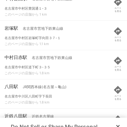
名古屋市中村区豊国通１-３
ルート
を見る
このページの店舗から 1 km
岩塚駅
名古屋市営地下鉄東山線
名古屋市中村区岩塚町字向田３７-１
ルート
を見る
このページの店舗から 1.1 km
中村日赤駅
名古屋市営地下鉄東山線
名古屋市中村区道下町３-３５
ルート
を見る
このページの店舗から 1.8 km
八田駅
JR関西本線(名古屋～亀山)
名古屋市中川区八田町字下長田
ルート
を見る
このページの店舗から 1.8 km
近鉄八田駅
近鉄名古屋線
Do Not Sell or Share My Personal
名古屋市中村区並木２-３３３
ルート