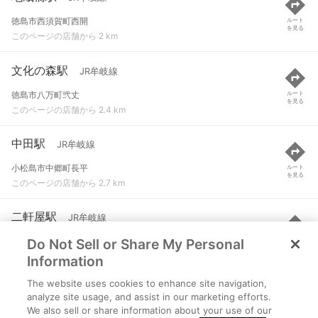
徳島市西須賀町西開
ルート
を見る
このページの店舗から 2 km
文化の森駅
JR牟岐線
徳島市八万町弐丈
ルート
を見る
このページの店舗から 2.4 km
中田駅
JR牟岐線
小松島市中郷町長平
ルート
を見る
このページの店舗から 2.7 km
二軒屋駅
JR牟岐線
Do Not Sell or Share My Personal
徳島市南二軒屋町
ルート
を見る
このページの店舗から 2.9 km
Information
The website uses cookies to enhance site navigation,
阿波富田駅
JR牟岐線
analyze site usage, and assist in our marketing efforts.
We also sell or share information about your use of our
徳島市かちどき橋１丁目
ルート