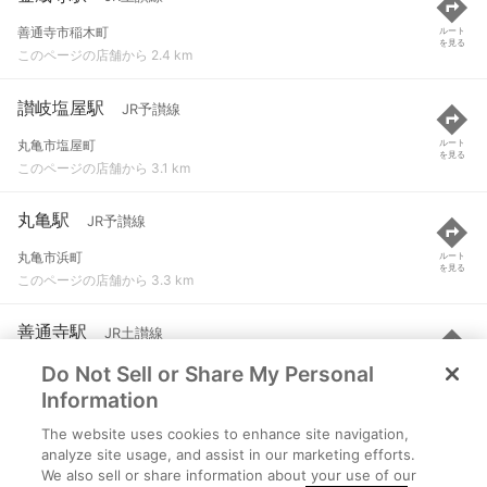
善通寺市稲木町
ルート
を見る
このページの店舗から 2.4 km
讃岐塩屋駅
JR予讃線
丸亀市塩屋町
ルート
を見る
このページの店舗から 3.1 km
丸亀駅
JR予讃線
丸亀市浜町
ルート
を見る
このページの店舗から 3.3 km
善通寺駅
JR土讃線
Do Not Sell or Share My Personal
善通寺市文京町１丁目
ルート
を見る
このページの店舗から 3.7 km
Information
The website uses cookies to enhance site navigation,
多度津駅
JR土讃線 など
analyze site usage, and assist in our marketing efforts.
We also sell or share information about your use of our
仲多度郡多度津町栄町３丁目
ルート