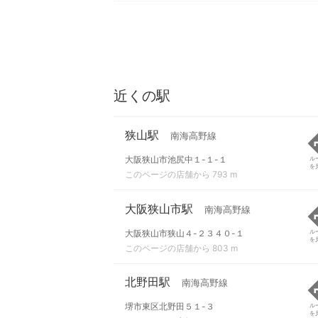
近くの駅
狭山駅
南海高野線
大阪狭山市池尻中１-１-１
ル
を
このページの店舗から 793 m
大阪狭山市駅
南海高野線
大阪狭山市狭山４-２３４０-１
ル
を
このページの店舗から 803 m
北野田駅
南海高野線
堺市東区北野田５１-３
ル
を