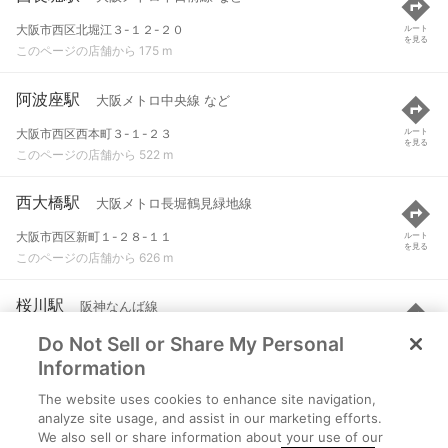
大阪市西区北堀江３-１２-２０
ルート
を見る
このページの店舗から 175 m
阿波座駅
大阪メトロ中央線 など
大阪市西区西本町３-１-２３
ルート
を見る
このページの店舗から 522 m
西大橋駅
大阪メトロ長堀鶴見緑地線
大阪市西区新町１-２８-１１
ルート
を見る
このページの店舗から 626 m
桜川駅
阪神なんば線
Do Not Sell or Share My Personal
大阪市浪速区幸町２-３-７
ルート
を見る
このページの店舗から 919 m
Information
The website uses cookies to enhance site navigation,
桜川駅
大阪メトロ千日前線
analyze site usage, and assist in our marketing efforts.
We also sell or share information about your use of our
大阪市浪速区幸町２-３-７
ルート